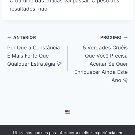
O barulho das críticas vai passar. O peso dos
resultados, não.
Navegação
ANTERIOR
PRÓXIMO
Por Que a Constância
5 Verdades Cruéis
de
É Mais Forte Que
Que Você Precisa
Post
Qualquer Estratégia 🚀
Aceitar Se Quer
Enriquecer Ainda Este
Ano 🚀
Utilizamos cookies para oferecer a melhor experiência em