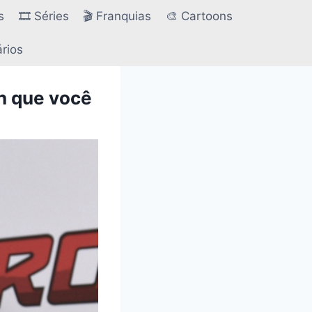
s
🎞️ Séries
🎬 Franquias
🎨 Cartoons
ários
n que você