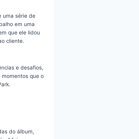
e uma série de
rabalho em uma
em que ele lidou
o cliente.
ncias e desafios,
s momentos que o
Park.
das do álbum,