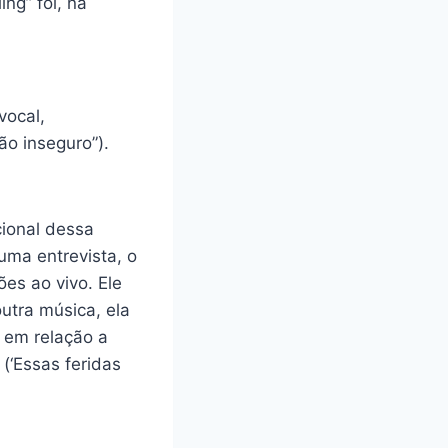
ng” foi, na
vocal,
ão inseguro”).
cional dessa
uma entrevista, o
es ao vivo. Ele
utra música, ela
 em relação a
 (‘Essas feridas