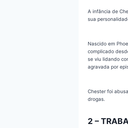
A infância de Ch
sua personalidad
Nascido em Phoen
complicado desde
se viu lidando co
agravada por epis
Chester foi abus
drogas.
2 – TRAB