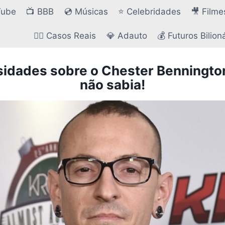
Tube
📺 BBB
💿 Músicas
⭐ Celebridades
🎥 Filme
🕵️‍♂️ Casos Reais
💎 Adauto
💰 Futuros Bilion
osidades sobre o Chester Benningto
não sabia!