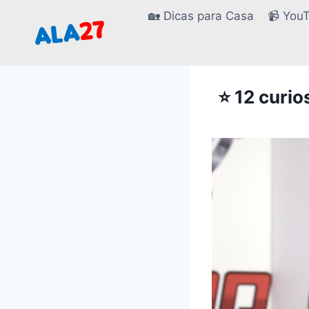
Pular
🏡 Dicas para Casa
📹 You
para
o
Conteúdo
⭐ 12 curi