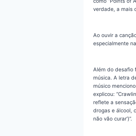
como “Points of A
verdade, a mais 
Ao ouvir a canção
especialmente na 
Além do desafio 
música. A letra 
músico mencionou
explicou: “Crawl
reflete a sensaç
drogas e álcool, 
não vão curar’)”.