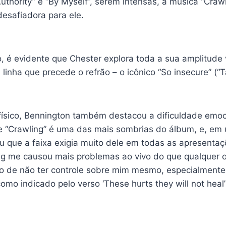
uthority” e “By Myself”, serem intensas, a música “Crawli
desafiadora para ele.
, é evidente que Chester explora toda a sua amplitude 
linha que precede o refrão – o icônico “So insecure” (“T
físico, Bennington também destacou a dificuldade emo
de “Crawling” é uma das mais sombrias do álbum, e, em 
 que a faixa exigia muito dele em todas as apresentaçõ
ing me causou mais problemas ao vivo do que qualquer o
ão de não ter controle sobre mim mesmo, especialmente
como indicado pelo verso ‘These hurts they will not heal’