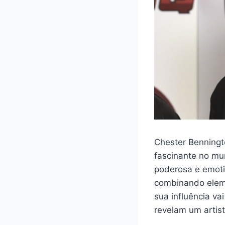
Chester Benningto
fascinante no mu
poderosa e emoti
combinando eleme
sua influência va
revelam um artis