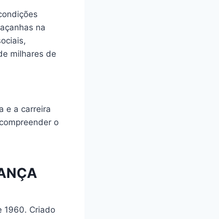
condições
façanhas na
ociais,
 de milhares de
 e a carreira
 compreender o
IANÇA
e 1960. Criado