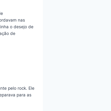
le
bordavam nas
tinha o desejo de
uação de
te pelo rock. Ele
eparava para as