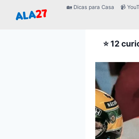
Pular
🏡 Dicas para Casa
📹 You
para
o
Conteúdo
⭐ 12 cur