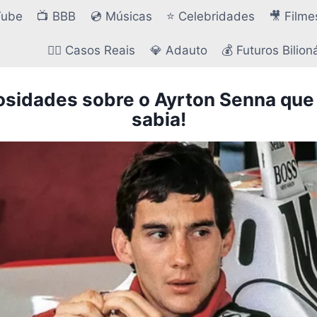
Tube
📺 BBB
💿 Músicas
⭐ Celebridades
🎥 Filme
🕵️‍♂️ Casos Reais
💎 Adauto
💰 Futuros Bilion
iosidades sobre o Ayrton Senna que
sabia!