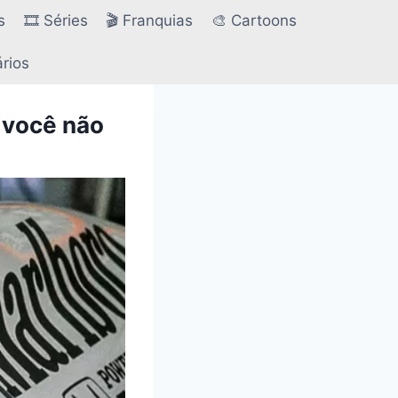
s
🎞️ Séries
🎬 Franquias
🎨 Cartoons
ários
 você não