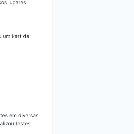
sos lugares
u um kart de
stes em diversas
alizou testes