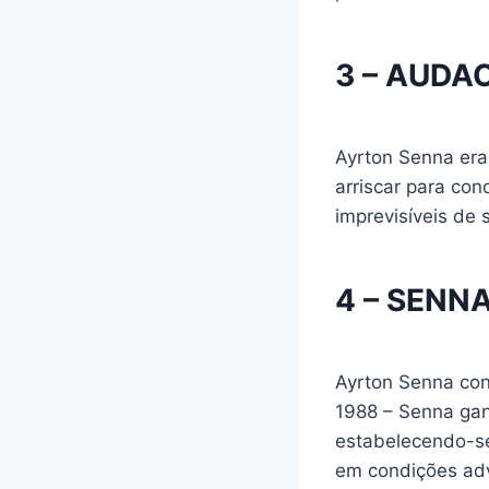
3 – AUDA
Ayrton Senna era 
arriscar para con
imprevisíveis de 
4 – SENN
Ayrton Senna conq
1988 – Senna ga
estabelecendo-se
em condições adv