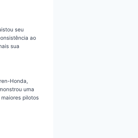
istou seu
consistência ao
mais sua
aren-Honda,
emonstrou uma
 maiores pilotos