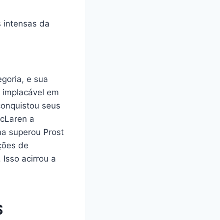
 intensas da
goria, e sua
 implacável em
conquistou seus
McLaren a
na superou Prost
ções de
 Isso acirrou a
S