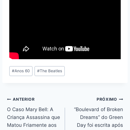
Tags
#
Anos 60
#
The Beatles
do
Post:
Navegação
ANTERIOR
PRÓXIMO
O Caso Mary Bell: A
“Boulevard of Broken
de
Criança Assassina que
Dreams” do Green
Post
Matou Friamente aos
Day foi escrita após