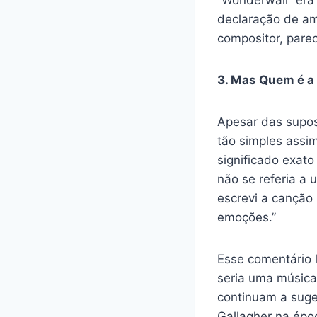
“Wonderwall” era
declaração de am
compositor, pare
3. Mas Quem é a
Apesar das supos
tão simples assi
significado exat
não se referia a 
escrevi a canção 
emoções.”
Esse comentário 
seria uma música
continuam a suger
Gallagher na épo