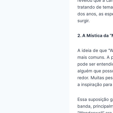
revelou que a ca
tratando de tema
dos anos, as esp
surgir.
2. A Mística da 
A ideia de que “
mais comuns. A p
pode ser entendi
alguém que poss
redor. Muitas pes
a inspiração para
Essa suposição g
banda, principalm