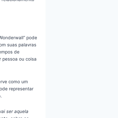
“Wonderwall” pode
om suas palavras
tempos de
r pessoa ou coisa
serve como um
ode representar
.
vai ser aquela