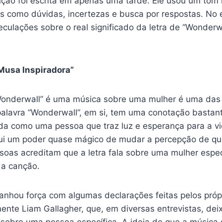
nção foi escrita em apenas uma tarde. Ele usou um tom 
s como dúvidas, incertezas e busca por respostas. No 
eculações sobre o real significado da letra de “Wonder
“Musa Inspiradora”
Wonderwall” é uma música sobre uma mulher é uma das 
alavra “Wonderwall”, em si, tem uma conotação bastant
da como uma pessoa que traz luz e esperança para a vi
ui um poder quase mágico de mudar a percepção de qu
soas acreditam que a letra fala sobre uma mulher especi
 a canção.
anhou força com algumas declarações feitas pelos pró
ente Liam Gallagher, que, em diversas entrevistas, dei