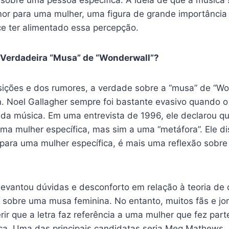
 sobre uma pessoa específica. A ideia de que a música
or para uma mulher, uma figura de grande importância
ce ter alimentado essa percepção.
 Verdadeira “Musa” de “Wonderwall”?
ições e dos rumores, a verdade sobre a “musa” de “Wo
m. Noel Gallagher sempre foi bastante evasivo quando o
o da música. Em uma entrevista de 1996, ele declarou q
uma mulher específica, mas sim a uma “metáfora”. Ele di
para uma mulher específica, é mais uma reflexão sobre 
levantou dúvidas e desconforto em relação à teoria de
 sobre uma musa feminina. No entanto, muitos fãs e jor
ir que a letra faz referência a uma mulher que fez part
ca. Uma das principais candidatas seria Meg Mathews