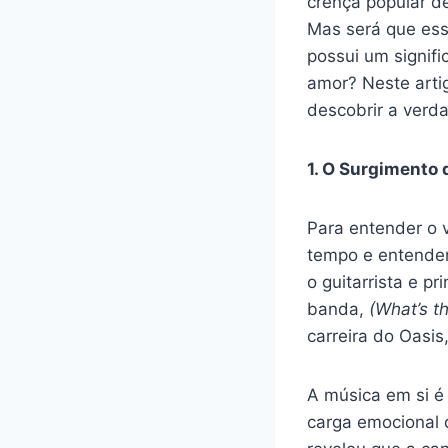
crença popular d
Mas será que ess
possui um signifi
amor? Neste arti
descobrir a verda
1. O Surgimento
Para entender o v
tempo e entender 
o guitarrista e p
banda,
(What’s t
carreira do Oasis
A música em si 
carga emocional 