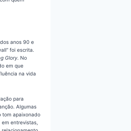
 dos anos 90 e
” foi escrita.
g Glory
. No
odo em que
luência na vida
ração para
canção. Algumas
o tom apaixonado
a em entrevistas,
o relacionamento