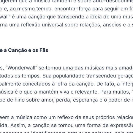
 sugerem que a música também é sobre auto-descobrime
ro e, ao mesmo tempo, encontrar força para seguir em f
wall” é uma canção que transcende a ideia de uma mus
orna uma reflexão universal sobre relações, anseios e o 
re a Canção e os Fãs
s, “Wonderwall” se tornou uma das músicas mais amad
 todos os tempos. Sua popularidade transcendeu geraçõ
oalmente conectados à letra da canção. De fato, a inte
música é o que a mantém viva e relevante. Para muitos,
ie de hino sobre amor, perda, esperança e o poder de
em a música como um reflexo de seus próprios relaci
vida. Assim, a canção se tornou uma forma de expressã