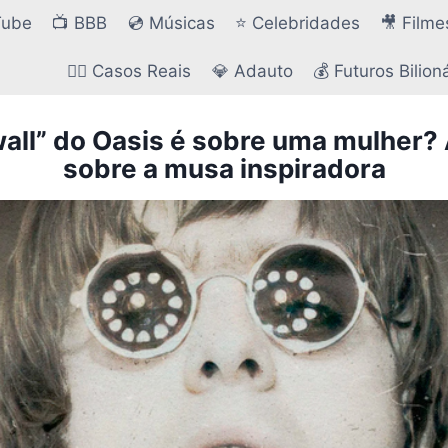
Tube
📺 BBB
💿 Músicas
⭐ Celebridades
🎥 Filme
🕵️‍♂️ Casos Reais
💎 Adauto
💰 Futuros Bilion
ll” do Oasis é sobre uma mulher?
sobre a musa inspiradora