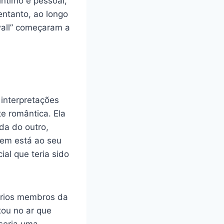
íntimo e pessoal,
entanto, ao longo
wall” começaram a
interpretações
e romântica. Ela
da do outro,
em está ao seu
al que teria sido
prios membros da
xou no ar que