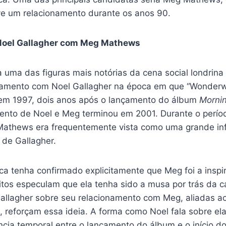
e um relacionamento durante os anos 90.
 Noel Gallagher com Meg Mathews
uma das figuras mais notórias da cena social londrina
namento com Noel Gallagher na época em que “Wonderwall
em 1997, dois anos após o lançamento do álbum
Mornin
ento de Noel e Meg terminou em 2001. Durante o perí
Mathews era frequentemente vista como uma grande inf
a de Gallagher.
a tenha confirmado explicitamente que Meg foi a inspi
itos especulam que ela tenha sido a musa por trás da 
allagher sobre seu relacionamento com Meg, aliadas a
a, reforçam essa ideia. A forma como Noel fala sobre el
ncia temporal entre o lançamento do álbum e o início d