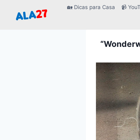
Pular
🏡 Dicas para Casa
📹 You
para
o
Conteúdo
“Wonderwa