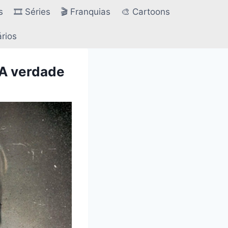
s
🎞️ Séries
🎬 Franquias
🎨 Cartoons
ários
 A verdade