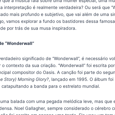
e que a música fala sobre uma mulher especial, uma mu
a interpretação é realmente verdadeira? Ou será que “
cado mais profundo e subjetivo, que vai além de uma si
go, vamos explorar a fundo os bastidores dessa famosa
de por trás de sua musa inspiradora.
 de “Wonderwall”
erdadeiro significado de “Wonderwall”, é necessário vo
o contexto da sua criação. “Wonderwall” foi escrita por
rincipal compositor do Oasis. A canção foi parte do seg
he Story) Morning Glory?
, lançado em 1995. O álbum fo
, catapultando a banda para o estrelato mundial.
é uma balada com uma pegada melódica leve, mas que
densa. Noel Gallagher, sempre considerado o cérebro cr