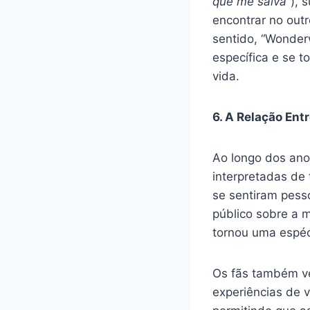
que me salva
“),
encontrar no out
sentido, “Wonder
específica e se t
vida.
6. A Relação Ent
Ao longo dos ano
interpretadas de
se sentiram pess
público sobre a 
tornou uma espéc
Os fãs também ve
experiências de 