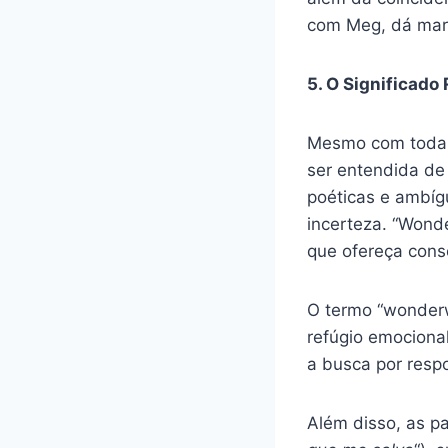
com Meg, dá marg
5. O Significado
Mesmo com todas 
ser entendida de
poéticas e ambíg
incerteza. “Wond
que ofereça cons
O termo “wonderw
refúgio emociona
a busca por resp
Além disso, as pa