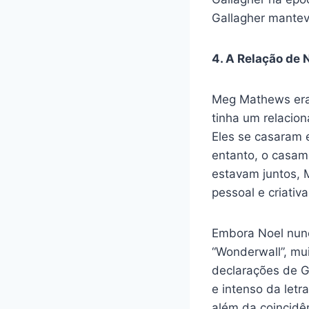
Gallagher mantev
4. A Relação de
Meg Mathews era 
tinha um relacio
Eles se casaram 
entanto, o casam
estavam juntos, 
pessoal e criativ
Embora Noel nunc
“Wonderwall”, mu
declarações de G
e intenso da letr
além da coincidê