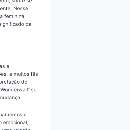
nto, sobre se
rente. Nesse
a feminina
significado da
as e
es, e muitos fãs
rpretação do
 “Wonderwall” se
 mudança.
onamentos e
o emocional,