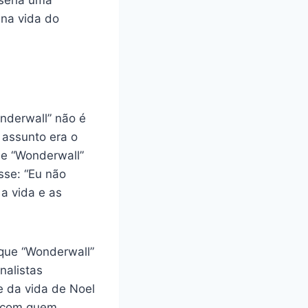
 seria uma
 na vida do
nderwall” não é
 assunto era o
ue “Wonderwall”
sse: “Eu não
a vida e as
 que “Wonderwall”
nalistas
e da vida de Noel
, com quem