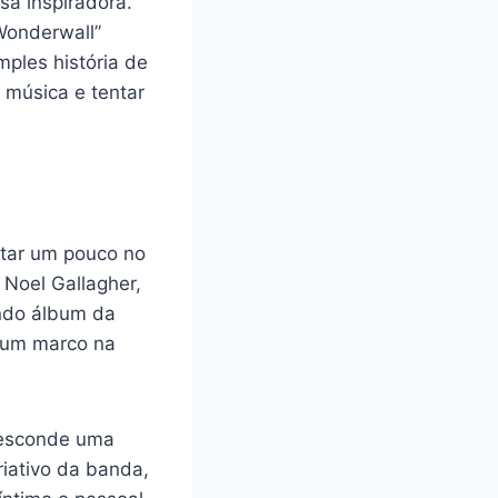
sa inspiradora.
Wonderwall”
mples história de
 música e tentar
ltar um pouco no
 Noel Gallagher,
undo álbum da
i um marco na
 esconde uma
iativo da banda,