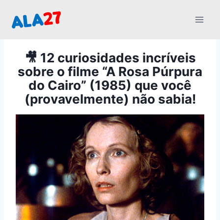
Pular
para
o
Conteúdo
🎥 12 curiosidades incríveis
sobre o filme “A Rosa Púrpura
do Cairo” (1985) que você
(provavelmente) não sabia!