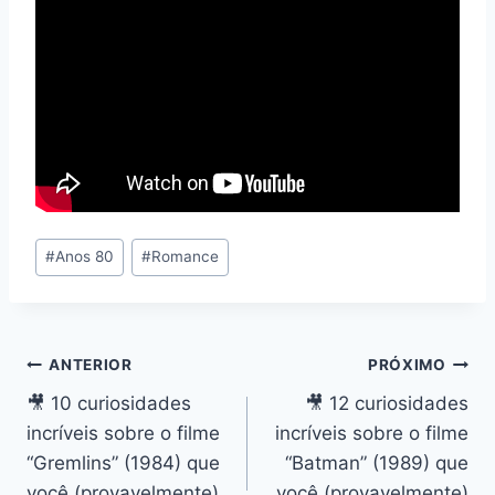
Tags
#
Anos 80
#
Romance
do
Post:
Navegação
ANTERIOR
PRÓXIMO
🎥 10 curiosidades
🎥 12 curiosidades
de
incríveis sobre o filme
incríveis sobre o filme
Post
“Gremlins” (1984) que
“Batman” (1989) que
você (provavelmente)
você (provavelmente)