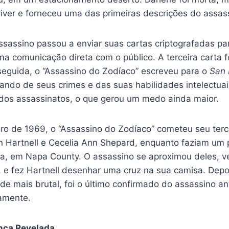
iver e forneceu uma das primeiras descrições do assas
ssassino passou a enviar suas cartas criptografadas par
a comunicação direta com o público. A terceira carta 
seguida, o “Assassino do Zodíaco” escreveu para o
San 
ando de seus crimes e das suas habilidades intelectuais
 dos assassinatos, o que gerou um medo ainda maior.
o de 1969, o “Assassino do Zodíaco” cometeu seu terc
n Hartnell e Cecelia Ann Shepard, enquanto faziam um 
a, em Napa County. O assassino se aproximou deles, 
 e fez Hartnell desenhar uma cruz na sua camisa. Depoi
de mais brutal, foi o último confirmado do assassino a
amente.
nca Revelada