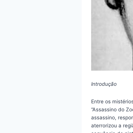
Introdução
Entre os mistério
“Assassino do Zo
assassino, respo
aterrorizou a re