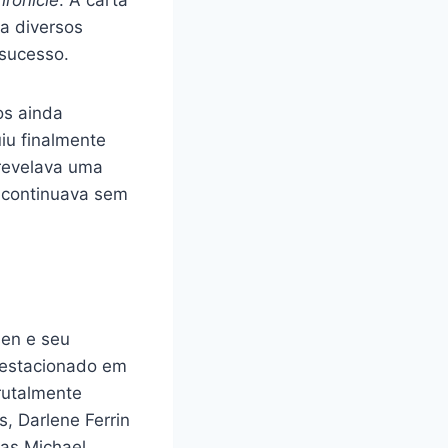
hronicle
. A carta
a diversos
 sucesso.
os ainda
iu finalmente
revelava uma
o continuava sem
sen e seu
 estacionado em
brutalmente
, Darlene Ferrin
as Michael