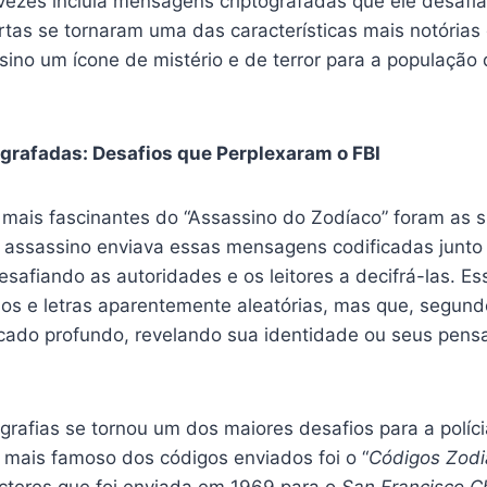
vezes incluía mensagens criptografadas que ele desafiav
artas se tornaram uma das características mais notórias
ino um ícone de mistério e de terror para a população d
grafadas: Desafios que Perplexaram o FBI
mais fascinantes do “Assassino do Zodíaco” foram as s
O assassino enviava essas mensagens codificadas junto
desafiando as autoridades e os leitores a decifrá-las. 
os e letras aparentemente aleatórias, mas que, segund
icado profundo, revelando sua identidade ou seus pen
grafias se tornou um dos maiores desafios para a políci
O mais famoso dos códigos enviados foi o “
Códigos Zod