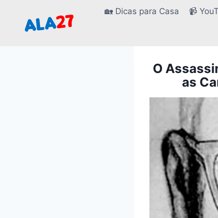
Pular
🏡 Dicas para Casa
📹 You
para
o
Conteúdo
O Assassi
as Ca