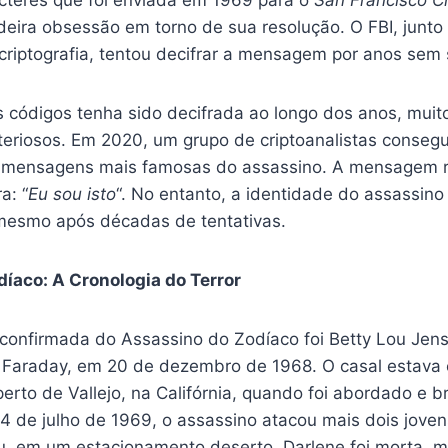
acteres que foi enviada em 1969 para o
San Francisco C
eira obsessão em torno de sua resolução. O FBI, junto 
 criptografia, tentou decifrar a mensagem por anos sem
 códigos tenha sido decifrada ao longo dos anos, muit
riosos. Em 2020, um grupo de criptoanalistas consegu
s mensagens mais famosas do assassino. A mensagem 
a: “
Eu sou isto
“. No entanto, a identidade do assassin
mesmo após décadas de tentativas.
íaco: A Cronologia do Terror
a confirmada do Assassino do Zodíaco foi Betty Lou Jen
 Faraday, em 20 de dezembro de 1968. O casal estava
perto de Vallejo, na Califórnia, quando foi abordado e 
 de julho de 1969, o assassino atacou mais dois jovens
, em um estacionamento deserto. Darlene foi morta, m