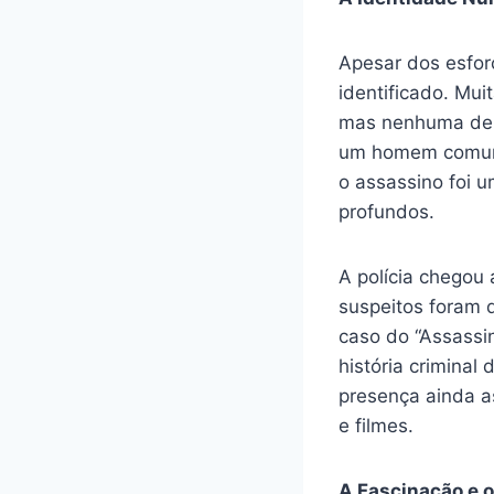
Apesar dos esfor
identificado. Mui
mas nenhuma dela
um homem comum,
o assassino foi 
profundos.
A polícia chegou
suspeitos foram 
caso do “Assassi
história criminal
presença ainda as
e filmes.
A Fascinação e o