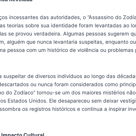
ços incessantes das autoridades, o “Assassino do Zodía
tas teorias sobre sua identidade foram levantadas ao l
s se provou verdadeira. Algumas pessoas sugerem que
 alguém que nunca levantaria suspeitas, enquanto ou
uma pessoa com um histórico de violência ou problemas 
 a suspeitar de diversos indivíduos ao longo das décad
descartados ou nunca foram considerados como princip
no do Zodíaco” tornou-se um dos maiores mistérios não
 dos Estados Unidos. Ele desapareceu sem deixar vestíg
sombra os registros históricos e continua a inspirar inv
 Impacto Cultural