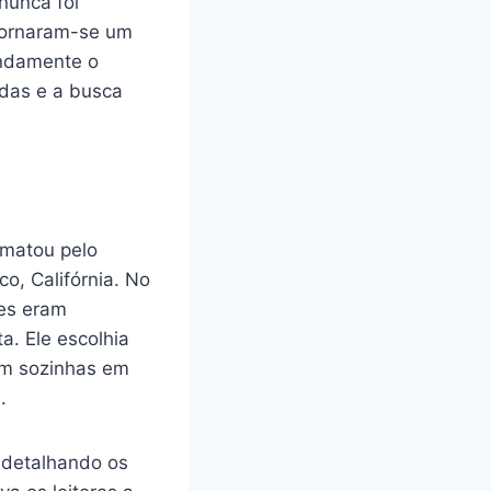
nunca foi
 tornaram-se um
undamente o
adas e a busca
 matou pelo
o, Califórnia. No
mes eram
a. Ele escolhia
am sozinhas em
.
, detalhando os