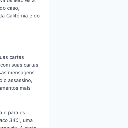
a os leitores a
 do caso,
a Califórnia e do
uas cartas
 com suas cartas
Essas mensagens
o o assassino,
samentos mais
a e para os
iaco 340
“, uma