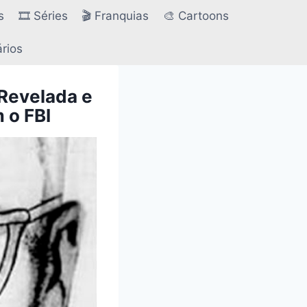
s
🎞️ Séries
🎬 Franquias
🎨 Cartoons
ários
Revelada e
 o FBI