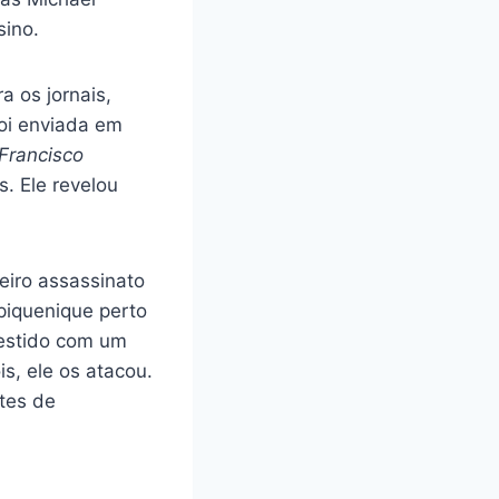
sino.
a os jornais,
foi enviada em
Francisco
. Ele revelou
eiro assassinato
piquenique perto
vestido com um
s, ele os atacou.
ntes de