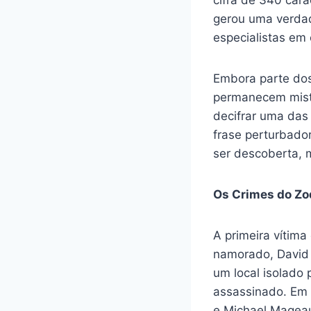
cifra de 340 car
gerou uma verdad
especialistas em
Embora parte dos
permanecem miste
decifrar uma da
frase perturbador
ser descoberta, 
Os Crimes do Zod
A primeira vítim
namorado, David
um local isolado 
assassinado. Em 4
e Michael Mageau