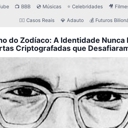
Tube
📺 BBB
💿 Músicas
⭐ Celebridades
🎥 Filme
🕵️‍♂️ Casos Reais
💎 Adauto
💰 Futuros Bilion
no do Zodíaco: A Identidade Nunca 
rtas Criptografadas que Desafiaram