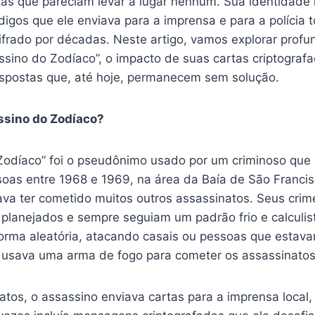
tas que pareciam levar a lugar nenhum. Sua identidade 
digos que ele enviava para a imprensa e para a polícia
ifrado por décadas. Neste artigo, vamos explorar prof
ssino do Zodíaco”, o impacto de suas cartas criptograf
espostas que, até hoje, permanecem sem solução.
ssino do Zodíaco?
Zodíaco” foi o pseudônimo usado por um criminoso que
oas entre 1968 e 1969, na área da Baía de São Francisc
gava ter cometido muitos outros assassinatos. Seus cri
planejados e sempre seguiam um padrão frio e calculist
forma aleatória, atacando casais ou pessoas que estav
 e usava uma arma de fogo para cometer os assassinatos
atos, o assassino enviava cartas para a imprensa local