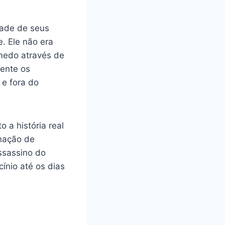
dade de seus
. Ele não era
 medo através de
mente os
 e fora do
 a história real
nação de
ssassino do
ínio até os dias