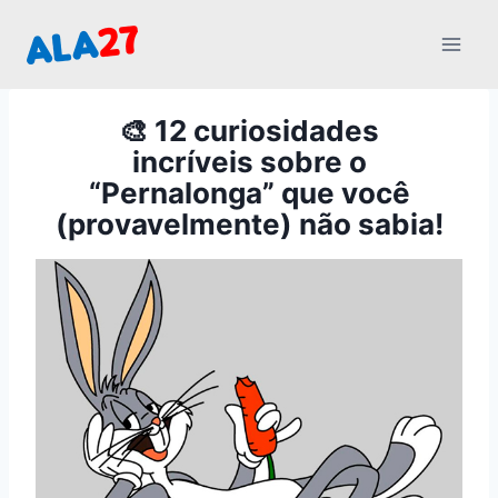
Pular
para
o
Conteúdo
🎨 12 curiosidades
incríveis sobre o
“Pernalonga” que você
(provavelmente) não sabia!